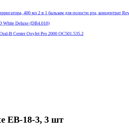
2 в 1 бальзам для полости рта, концентрат Rev
D White Deluxe (DB4.010)
Oral-B Center OxyJet Pro 2000 OC501.535.2
e EB-18-3, 3 шт