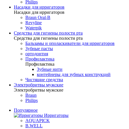
Philips
Насадки для ирригаторов
Насадки для ирригаторов
Braun Oral-B
Revyline
Waterpik
Средства для гигиены полости рта
Средства для гигиены полости рта
Бальзамы и ополаскиватели для ирригаторов
Зубные пасты
ортодонтия
Профилактика
Профилактика
Зубные нити
контейнеры для зубных конструкций
Чистящие средства
Электробритвы мужские
Электробритвы мужские
Braun
Philips
Популярное
Ирригаторы
AQUAPICK
B.WELL