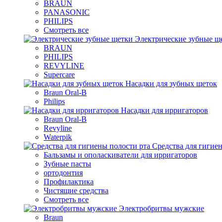
BRAUN
PANASONIC
PHILIPS
Смотреть все
Электрические зубные щ
BRAUN
PHILIPS
REVYLINE
Supercare
Насадки для зубных щеток
Braun Oral-B
Philips
Насадки для ирригаторов
Braun Oral-B
Revyline
Waterpik
Средства для гигие
Бальзамы и ополаскиватели для ирригаторов
Зубные пасты
ортодонтия
Профилактика
Чистящие средства
Смотреть все
Электробритвы мужские
Braun