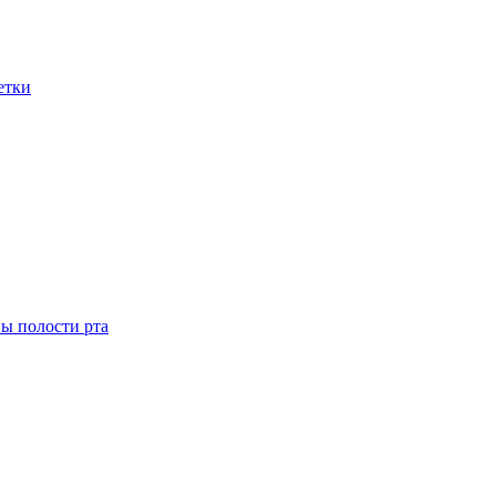
етки
ны полости рта