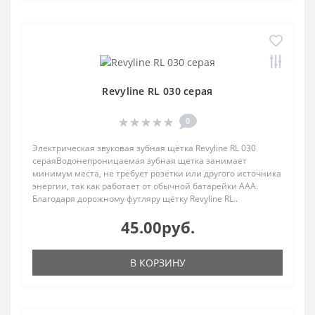
Revyline RL 030 серая
0
Электрическая звуковая зубная щётка Revyline RL 030
сераяВодонепроницаемая зубная щетка занимает
минимум места, не требует розетки или другого источника
энергии, так как работает от обычной батарейки ААА.
Благодаря дорожному футляру щётку Revyline RL..
45.00руб.
В КОРЗИНУ