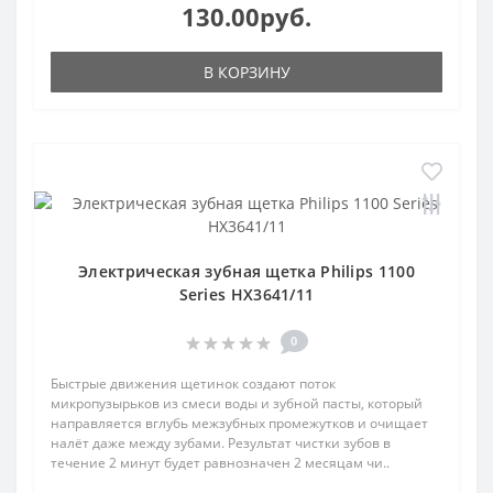
130.00руб.
В КОРЗИНУ
Электрическая зубная щетка Philips 1100
Series HX3641/11
0
Быстрые движения щетинок создают поток
микропузырьков из смеси воды и зубной пасты, который
направляется вглубь межзубных промежутков и очищает
налёт даже между зубами. Результат чистки зубов в
течение 2 минут будет равнозначен 2 месяцам чи..