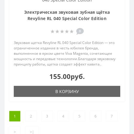
Электрическая звуковая зубная щётка
Revyline RL 040 Special Color Edition
0
Звуковая щетка Revyline RL 040 Special Color Edition — это
ограниченное издание в честь юбилея бренда,
выполненное в ярком цвете Viva Magenta, сочетающее
мощность и передовые технологии.Благодаря звуковому
принципу работы, щетка создает эффект кавита..
155.00руб.
В КОРЗИНУ
1
2
3
4
5
6
7
>
>|