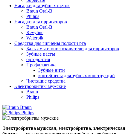
Supercare
Насадки для зубных щеток
Braun Oral-B
Philips
Насадки для ирригаторов
Braun Oral-B
Revyline
Waterpik
Средства для гигиены полости рта
Бальзамы и ополаскиватели для ирригаторов
Зубные пасты
ортодонтия
Профилактика
Зубные нити
контейнеры для зубных конструкций
Чистящие средства
Электробритвы мужские
Braun
Philips
Braun
Philips
Электробритва мужская, электробритва, электрическая
бритва
— электромеханическое устройство для бритья.