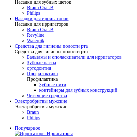
Насадки для зубных щеток
Braun Oral-B
Philips
Насадки для ирригаторов
Насадки для ирригаторов
Braun Oral-B
Revyline
Waterpik
Средства для гигиены полости рта
Средства для гигиены полости рта
Бальзамы и ополаскиватели для ирригаторов
Зубные пасты
ортодонтия
Профилактика
Профилактика
Зубные нити
контейнеры для зубных конструкций
Чистящие средства
Электробритвы мужские
Электробритвы мужские
Braun
Philips
Популярное
Ирригаторы