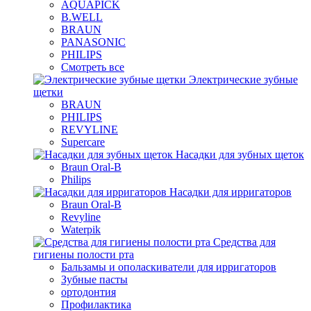
AQUAPICK
B.WELL
BRAUN
PANASONIC
PHILIPS
Смотреть все
Электрические зубные
щетки
BRAUN
PHILIPS
REVYLINE
Supercare
Насадки для зубных щеток
Braun Oral-B
Philips
Насадки для ирригаторов
Braun Oral-B
Revyline
Waterpik
Средства для
гигиены полости рта
Бальзамы и ополаскиватели для ирригаторов
Зубные пасты
ортодонтия
Профилактика