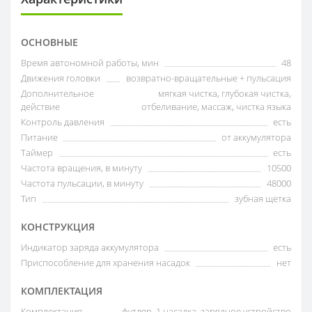
ОСНОВНЫЕ
Время автономной работы, мин
48
Движения головки
возвратно-вращательные + пульсация
Дополнительное
мягкая чистка, глубокая чистка,
действие
отбеливание, массаж, чистка языка
Контроль давления
есть
Питание
от аккумулятора
Таймер
есть
Частота вращения, в минуту
10500
Частота пульсации, в минуту
48000
Тип
зубная щетка
КОНСТРУКЦИЯ
Индикатор заряда аккумулятора
есть
Приспособление для хранения насадок
нет
КОМПЛЕКТАЦИЯ
Комплектация
футляр, 1 насадка, зарядное устройство