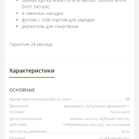
Зубная щетка Braun Oral-B Genius 10200W White
D701.543.6XC
4 сменные насадки
футляр с USB-портом для зарядки
держатель для смартфона
Гарантия 24 месяца
Характеристики
ОСНОВНЫЕ
Время автономной работы, мин
48
Движения
вращение, пульсация, вращение +
головки
пульсация
Дополнительное
мягкая чистка, глубокая чистка,
действие
отбеливание, массаж, чистка языка
Контроль давления
есть
Питание
от аккумулятора