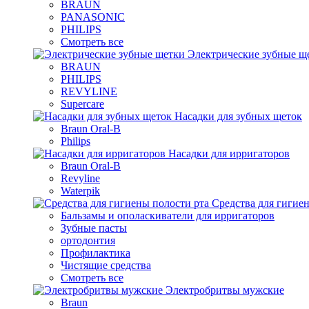
BRAUN
PANASONIC
PHILIPS
Смотреть все
Электрические зубные щ
BRAUN
PHILIPS
REVYLINE
Supercare
Насадки для зубных щеток
Braun Oral-B
Philips
Насадки для ирригаторов
Braun Oral-B
Revyline
Waterpik
Средства для гигие
Бальзамы и ополаскиватели для ирригаторов
Зубные пасты
ортодонтия
Профилактика
Чистящие средства
Смотреть все
Электробритвы мужские
Braun