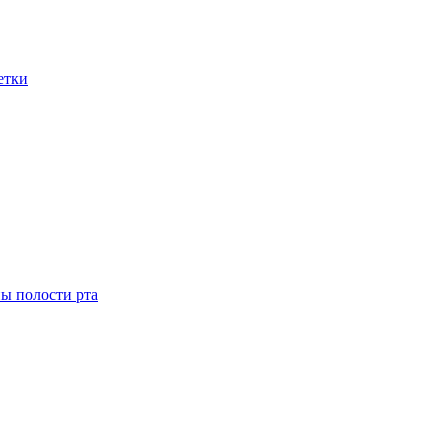
етки
ны полости рта