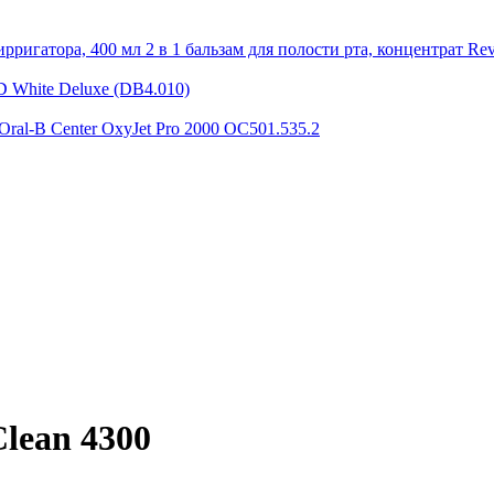
2 в 1 бальзам для полости рта, концентрат Rev
D White Deluxe (DB4.010)
Oral-B Center OxyJet Pro 2000 OC501.535.2
Clean 4300