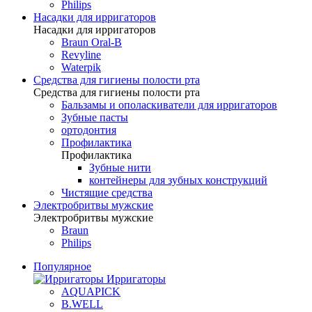
Philips
Насадки для ирригаторов
Насадки для ирригаторов
Braun Oral-B
Revyline
Waterpik
Средства для гигиены полости рта
Средства для гигиены полости рта
Бальзамы и ополаскиватели для ирригаторов
Зубные пасты
ортодонтия
Профилактика
Профилактика
Зубные нити
контейнеры для зубных конструкций
Чистящие средства
Электробритвы мужские
Электробритвы мужские
Braun
Philips
Популярное
Ирригаторы
AQUAPICK
B.WELL