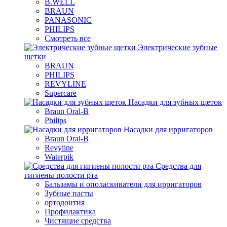
B.WELL
BRAUN
PANASONIC
PHILIPS
Смотреть все
Электрические зубные
щетки
BRAUN
PHILIPS
REVYLINE
Supercare
Насадки для зубных щеток
Braun Oral-B
Philips
Насадки для ирригаторов
Braun Oral-B
Revyline
Waterpik
Средства для
гигиены полости рта
Бальзамы и ополаскиватели для ирригаторов
Зубные пасты
ортодонтия
Профилактика
Чистящие средства