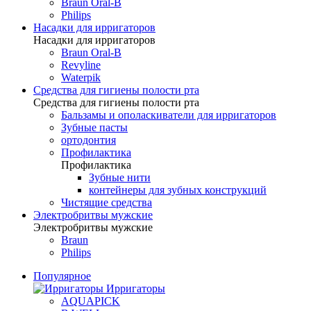
Braun Oral-B
Philips
Насадки для ирригаторов
Насадки для ирригаторов
Braun Oral-B
Revyline
Waterpik
Средства для гигиены полости рта
Средства для гигиены полости рта
Бальзамы и ополаскиватели для ирригаторов
Зубные пасты
ортодонтия
Профилактика
Профилактика
Зубные нити
контейнеры для зубных конструкций
Чистящие средства
Электробритвы мужские
Электробритвы мужские
Braun
Philips
Популярное
Ирригаторы
AQUAPICK