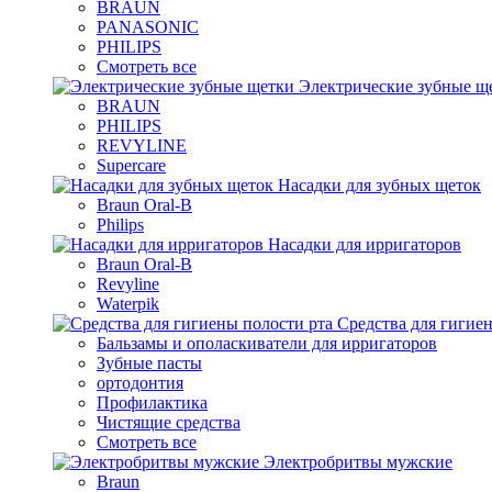
BRAUN
PANASONIC
PHILIPS
Смотреть все
Электрические зубные щ
BRAUN
PHILIPS
REVYLINE
Supercare
Насадки для зубных щеток
Braun Oral-B
Philips
Насадки для ирригаторов
Braun Oral-B
Revyline
Waterpik
Средства для гигие
Бальзамы и ополаскиватели для ирригаторов
Зубные пасты
ортодонтия
Профилактика
Чистящие средства
Смотреть все
Электробритвы мужские
Braun