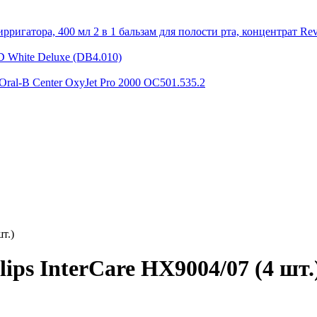
2 в 1 бальзам для полости рта, концентрат Rev
D White Deluxe (DB4.010)
Oral-B Center OxyJet Pro 2000 OC501.535.2
т.)
ips InterCare HX9004/07 (4 шт.