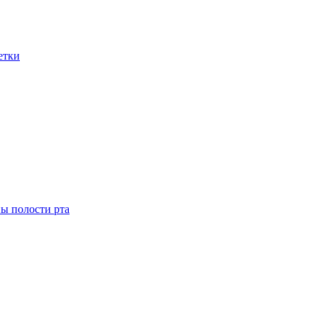
етки
ны полости рта