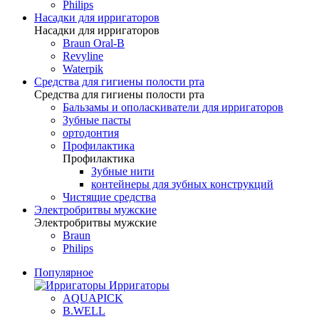
Philips
Насадки для ирригаторов
Насадки для ирригаторов
Braun Oral-B
Revyline
Waterpik
Средства для гигиены полости рта
Средства для гигиены полости рта
Бальзамы и ополаскиватели для ирригаторов
Зубные пасты
ортодонтия
Профилактика
Профилактика
Зубные нити
контейнеры для зубных конструкций
Чистящие средства
Электробритвы мужские
Электробритвы мужские
Braun
Philips
Популярное
Ирригаторы
AQUAPICK
B.WELL