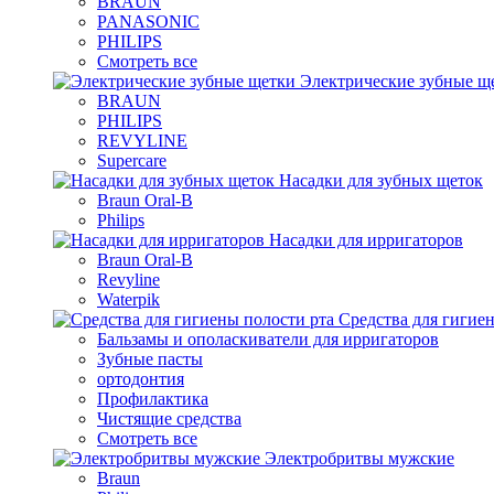
BRAUN
PANASONIC
PHILIPS
Смотреть все
Электрические зубные щ
BRAUN
PHILIPS
REVYLINE
Supercare
Насадки для зубных щеток
Braun Oral-B
Philips
Насадки для ирригаторов
Braun Oral-B
Revyline
Waterpik
Средства для гигие
Бальзамы и ополаскиватели для ирригаторов
Зубные пасты
ортодонтия
Профилактика
Чистящие средства
Смотреть все
Электробритвы мужские
Braun