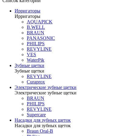
Список категорий
Ирригаторы
Ирригаторы
AQUAPICK
B.WELL
BRAUN
PANASONIC
PHILIPS
REVYLINE
VES
WaterPik
Зубные щетки
Зубные щетки
REVYLINE
Curaprox
Электрические зубные щетки
Электрические зубные щетки
BRAUN
PHILIPS
REVYLINE
Supercare
Насадки для зубных щеток
Насадки для зубных щеток
Braun Oral-B