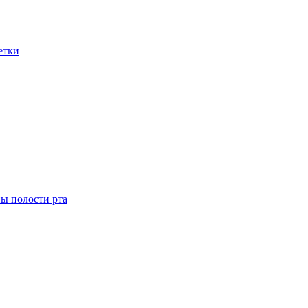
етки
ны полости рта