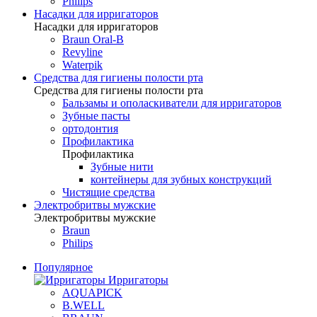
Philips
Насадки для ирригаторов
Насадки для ирригаторов
Braun Oral-B
Revyline
Waterpik
Средства для гигиены полости рта
Средства для гигиены полости рта
Бальзамы и ополаскиватели для ирригаторов
Зубные пасты
ортодонтия
Профилактика
Профилактика
Зубные нити
контейнеры для зубных конструкций
Чистящие средства
Электробритвы мужские
Электробритвы мужские
Braun
Philips
Популярное
Ирригаторы
AQUAPICK
B.WELL