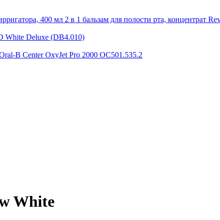
2 в 1 бальзам для полости рта, концентрат Rev
D White Deluxe (DB4.010)
Oral-B Center OxyJet Pro 2000 OC501.535.2
ew White