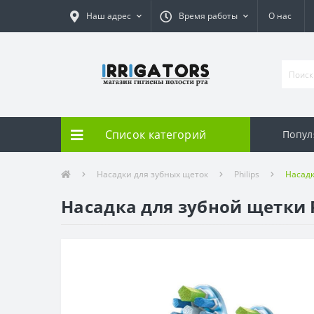
Наш адрес
Время работы
О нас
Список категорий
Попул
Насадки для зубных щеток
Philips
Насадк
Насадка для зубной щетки Ph