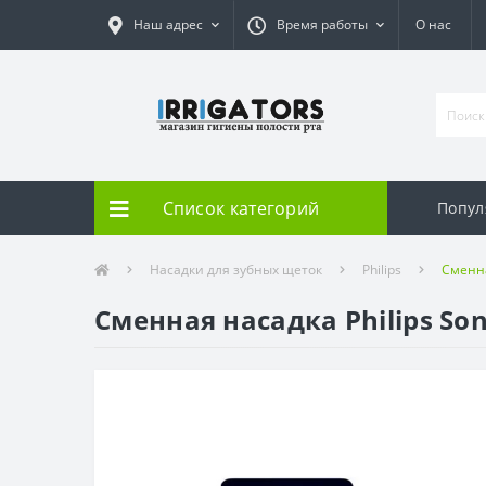
Наш адрес
Время работы
О нас
Список категорий
Попул
Насадки для зубных щеток
Philips
Сменна
Сменная насадка Philips Son