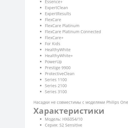
Essence+
ExpertClean
ExpertResults
FlexCare
FlexCare Platinum
FlexCare Platinum Connected
FlexCare+
For Kids
HealthyWhite
HealthyWhite+
PowerUp
Prestige 9900
ProtectiveClean
Series 1100
Series 2100
Series 3100
Насадки не совместимы с моделями Philips One
Характеристики
Модель: HX6054/10
Серия: S2 Sensitive