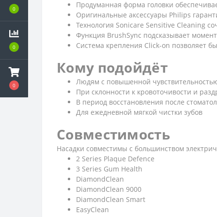
Продуманная форма головки обеспечивает
0
Оригинальные аксессуары Philips гарант
Технология Sonicare Sensitive Cleaning 
Функция BrushSync подсказывает момент
Система крепления Click-on позволяет б
0
Кому подойдёт
Людям с повышенной чувствительностью
0
При склонности к кровоточивости и раз
В период восстановления после стомато
Для ежедневной мягкой чистки зубов
Совместимость
Насадки совместимы с большинством электричес
2 Series Plaque Defence
3 Series Gum Health
DiamondClean
DiamondClean 9000
DiamondClean Smart
EasyClean