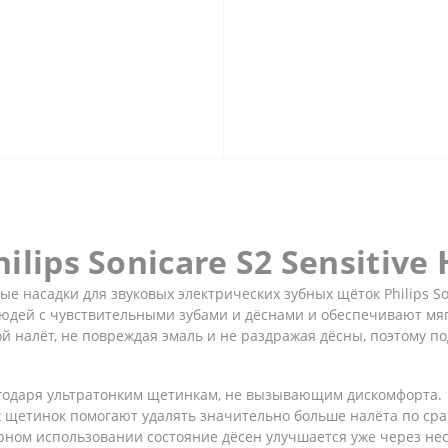
lips Sonicare S2 Sensitive 
нные насадки для звуковых электрических зубных щёток Philips 
 людей с чувствительными зубами и дёснами и обеспечивают мя
 налёт, не повреждая эмаль и не раздражая дёсны, поэтому по
агодаря ультратонким щетинкам, не вызывающим дискомфорта.
х щетинок помогают удалять значительно больше налёта по ср
рном использовании состояние дёсен улучшается уже через нес