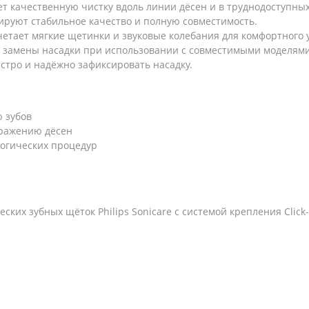
 качественную чистку вдоль линии дёсен и в труднодоступных
ируют стабильное качество и полную совместимость.
сочетает мягкие щетинки и звуковые колебания для комфортного 
 замены насадки при использовании с совместимыми моделями
ыстро и надёжно зафиксировать насадку.
 зубов
дражению дёсен
логических процедур
ких зубных щёток Philips Sonicare с системой крепления Click-