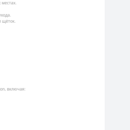
 местах.
ухода.
 щёток.
on, включая: