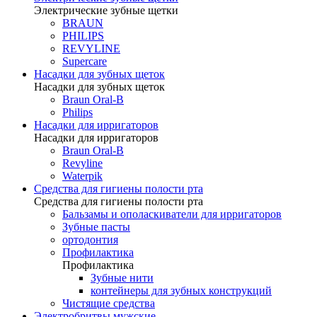
Электрические зубные щетки
BRAUN
PHILIPS
REVYLINE
Supercare
Насадки для зубных щеток
Насадки для зубных щеток
Braun Oral-B
Philips
Насадки для ирригаторов
Насадки для ирригаторов
Braun Oral-B
Revyline
Waterpik
Средства для гигиены полости рта
Средства для гигиены полости рта
Бальзамы и ополаскиватели для ирригаторов
Зубные пасты
ортодонтия
Профилактика
Профилактика
Зубные нити
контейнеры для зубных конструкций
Чистящие средства
Электробритвы мужские