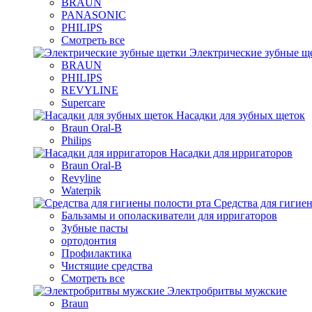
BRAUN
PANASONIC
PHILIPS
Смотреть все
Электрические зубные щ
BRAUN
PHILIPS
REVYLINE
Supercare
Насадки для зубных щеток
Braun Oral-B
Philips
Насадки для ирригаторов
Braun Oral-B
Revyline
Waterpik
Средства для гигие
Бальзамы и ополаскиватели для ирригаторов
Зубные пасты
ортодонтия
Профилактика
Чистящие средства
Смотреть все
Электробритвы мужские
Braun