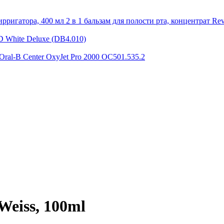
2 в 1 бальзам для полости рта, концентрат Rev
D White Deluxe (DB4.010)
Oral-B Center OxyJet Pro 2000 OC501.535.2
Weiss, 100ml