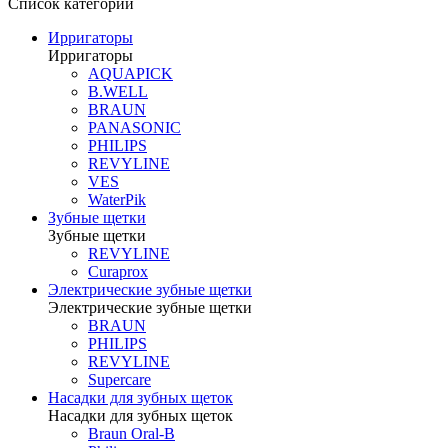
Список категорий
Ирригаторы
Ирригаторы
AQUAPICK
B.WELL
BRAUN
PANASONIC
PHILIPS
REVYLINE
VES
WaterPik
Зубные щетки
Зубные щетки
REVYLINE
Curaprox
Электрические зубные щетки
Электрические зубные щетки
BRAUN
PHILIPS
REVYLINE
Supercare
Насадки для зубных щеток
Насадки для зубных щеток
Braun Oral-B