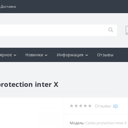
Доставка
ярное
Новинки
Информация
Отзывы
otection inter X
Отзывы:
(0)
Модель:
Caries protection inter X