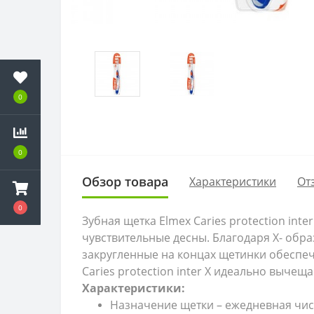
0
0
Обзор товара
Характеристики
От
0
Зубная щетка Elmex Caries protection int
чувствительные десны. Благодаря Х- об
закругленные на концах щетинки обеспеч
Caries protection inter X идеально вычещ
Характеристики:
Назначение щетки – ежедневная чист