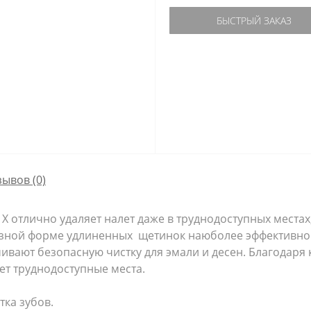
БЫСТРЫЙ ЗАКАЗ
зывов (0)
er X отлично удаляет налет даже в труднодоступных места
разной форме удлиненных щетинок наюболее эффективно
ивают безопасную чистку для эмали и десен. Благодаря 
ает труднодоступные места.
ка зубов.